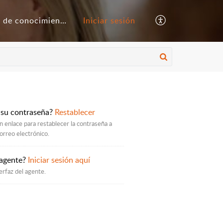
Base de conocimientos
Iniciar sesión
 su contraseña?
Restablecer
 enlace para restablecer la contraseña a
orreo electrónico.
 agente?
Iniciar sesión aquí
erfaz del agente.